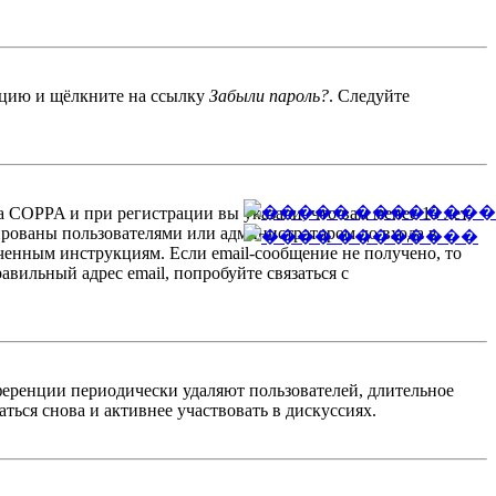
енцию и щёлкните на ссылку
Забыли пароль?
. Следуйте
 COPPA и при регистрации вы указали, что вам менее 13 лет,
ированы пользователями или администратором до входа в
ученным инструкциям. Если email-сообщение не получено, то
авильный адрес email, попробуйте связаться с
ференции периодически удаляют пользователей, длительное
ься снова и активнее участвовать в дискуссиях.