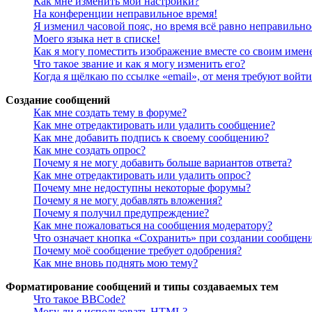
Как мне изменить мои настройки?
На конференции неправильное время!
Я изменил часовой пояс, но время всё равно неправильно
Моего языка нет в списке!
Как я могу поместить изображение вместе со своим имен
Что такое звание и как я могу изменить его?
Когда я щёлкаю по ссылке «email», от меня требуют войт
Создание сообщений
Как мне создать тему в форуме?
Как мне отредактировать или удалить сообщение?
Как мне добавить подпись к своему сообщению?
Как мне создать опрос?
Почему я не могу добавить больше вариантов ответа?
Как мне отредактировать или удалить опрос?
Почему мне недоступны некоторые форумы?
Почему я не могу добавлять вложения?
Почему я получил предупреждение?
Как мне пожаловаться на сообщения модератору?
Что означает кнопка «Сохранить» при создании сообщен
Почему моё сообщение требует одобрения?
Как мне вновь поднять мою тему?
Форматирование сообщений и типы создаваемых тем
Что такое BBCode?
Могу ли я использовать HTML?