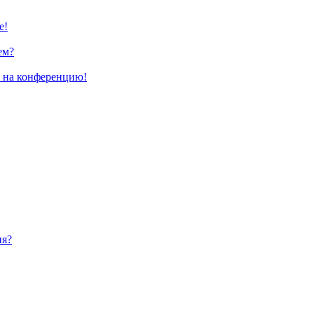
е!
ем?
и на конференцию!
ия?