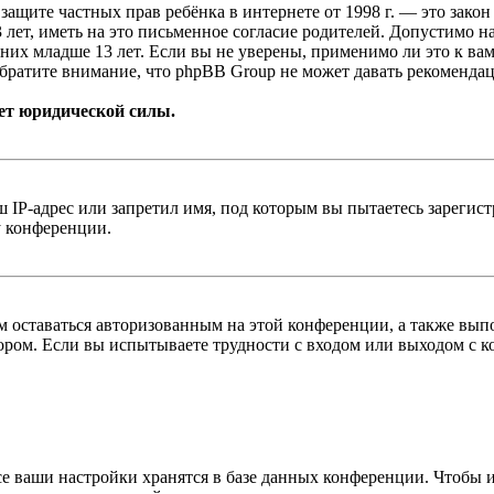
т о защите частных прав ребёнка в интернете от 1998 г. — это з
ет, иметь на это письменное согласие родителей. Допустимо н
х младше 13 лет. Если вы не уверены, применимо ли это к вам
братите внимание, что phpBB Group не может давать рекомендац
ет юридической силы.
IP-адрес или запретил имя, под которым вы пытаетесь зарегис
у конференции.
вам оставаться авторизованным на этой конференции, а также в
ром. Если вы испытываете трудности с входом или выходом с ко
се ваши настройки хранятся в базе данных конференции. Чтобы 