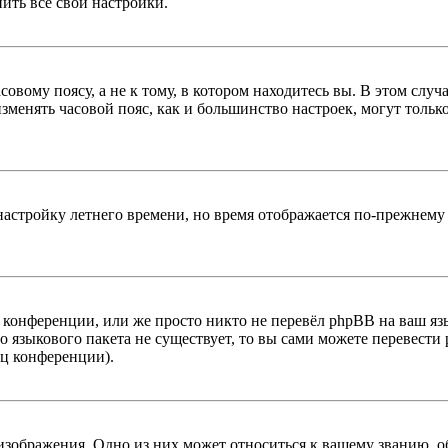
ить все свои настройки.
овому поясу, а не к тому, в котором находитесь вы. В этом случ
 изменять часовой пояс, как и большинство настроек, могут толь
настройку летнего времени, но время отображается по-прежнему 
конференции, или же просто никто не перевёл phpBB на ваш яз
го языкового пакета не существует, то вы сами можете перевес
иц конференции).
?
 изображения. Одно из них может относиться к вашему званию, о