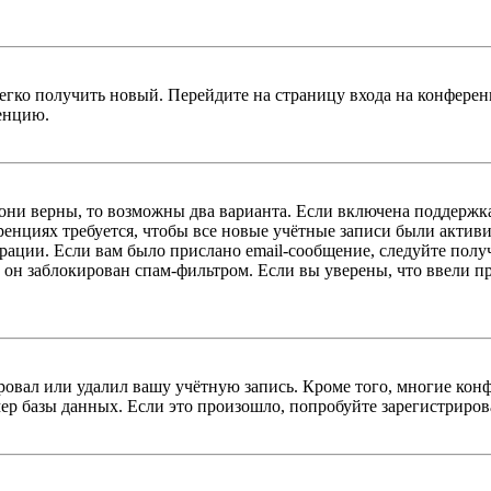
легко получить новый. Перейдите на страницу входа на конфер
енцию.
 они верны, то возможны два варианта. Если включена поддержка
енциях требуется, чтобы все новые учётные записи были актив
трации. Если вам было прислано email-сообщение, следуйте пол
 он заблокирован спам-фильтром. Если вы уверены, что ввели пр
овал или удалил вашу учётную запись. Кроме того, многие кон
р базы данных. Если это произошло, попробуйте зарегистрироват