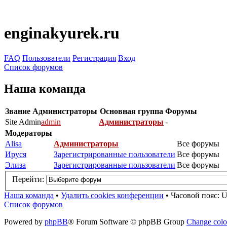
enginakyurek.ru
FAQ
Пользователи
Регистрация
Вход
Список форумов
Наша команда
Звание
Администраторы
Основная группа
Форумы
Site Admin
admin
Администраторы
-
Модераторы
Alisa
Администраторы
Все форумы
Ируся
Зарегистрированные пользователи
Все форумы
Элиза
Зарегистрированные пользователи
Все форумы
Перейти:
Наша команда
•
Удалить cookies конференции
•
Часовой пояс: U
Список форумов
Powered by
phpBB
® Forum Software © phpBB Group
Change colo